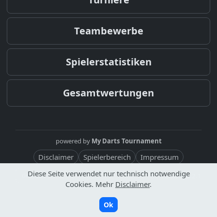
Teambewerbe
Spielerstatistiken
Gesamtwertungen
powered by
My Darts Tournament
Disclaimer
Spielerbereich
Impressum
Diese Seite verwendet nur technisch notwendige
Version: 2.2.1
Cookies. Mehr
Disclaimer
.
Ok